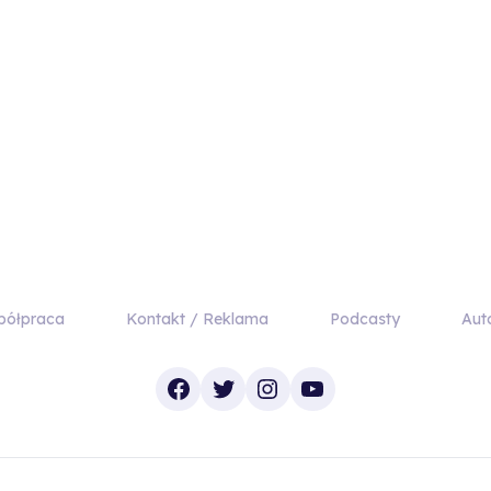
półpraca
Kontakt / Reklama
Podcasty
Aut
Facebook
Twitter
Instagram
YouTube