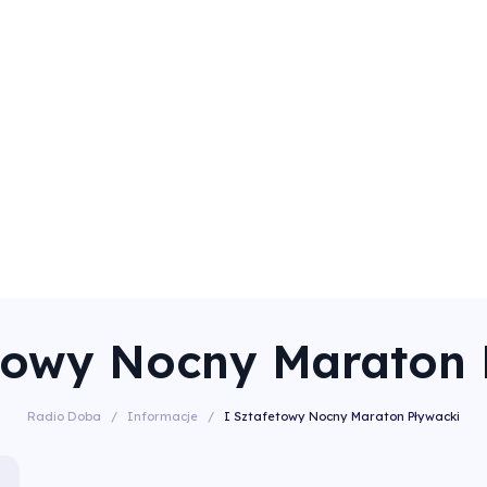
etowy Nocny Maraton 
Radio Doba
/
Informacje
/
I Sztafetowy Nocny Maraton Pływacki