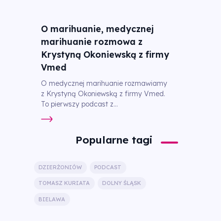
O marihuanie, medycznej
marihuanie rozmowa z
Krystyną Okoniewską z firmy
Vmed
O medycznej marihuanie rozmawiamy
z Krystyną Okoniewską z firmy Vmed.
To pierwszy podcast z...
Popularne tagi
DZIERŻONIÓW
PODCAST
TOMASZ KURIATA
DOLNY ŚLĄSK
BIELAWA