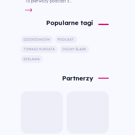
To pierwszy podcast z...
Popularne tagi
DZIERŻONIÓW
PODCAST
TOMASZ KURIATA
DOLNY ŚLĄSK
BIELAWA
Partnerzy