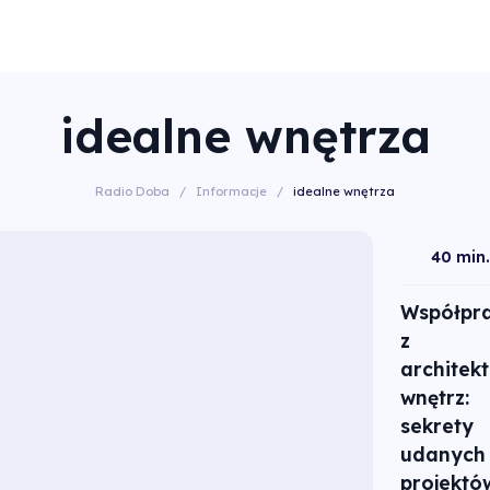
idealne wnętrza
Radio Doba
/
Informacje
/
idealne wnętrza
40 min.
Współpr
z
architek
wnętrz:
sekrety
udanych
projektó