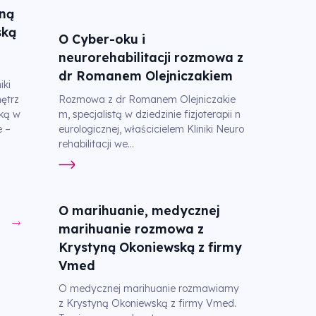
ną
ską
O Cyber-oku i
neurorehabilitacji rozmowa z
dr Romanem Olejniczakiem
iki
Rozmowa z dr Romanem Olejniczakie
ętrz
m, specjalistą w dziedzinie fizjoterapii n
tką w
eurologicznej, właścicielem Kliniki Neuro
e –
rehabilitacji we...
O marihuanie, medycznej
marihuanie rozmowa z
Krystyną Okoniewską z firmy
Vmed
O medycznej marihuanie rozmawiamy
z Krystyną Okoniewską z firmy Vmed.