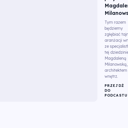
Magdale
Milanow
Tym razem
będziemy
zgłębiać tajn
aranżacji wn
ze specjalis
tej dziedzini
Magdaleną
Milanowską,
architektem
wnętrz.
PRZEJDŹ
DO
PODCASTU