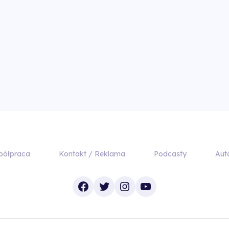
półpraca
Kontakt / Reklama
Podcasty
Aut
Facebook
Twitter
Instagram
YouTube