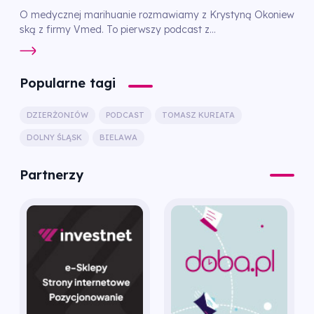
O medycznej marihuanie rozmawiamy z Krystyną Okoniew
ską z firmy Vmed. To pierwszy podcast z...
Popularne tagi
DZIERŻONIÓW
PODCAST
TOMASZ KURIATA
DOLNY ŚLĄSK
BIELAWA
Partnerzy