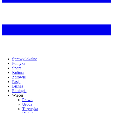
Sprawy lokalne
Polityka
Sport
Kultura
Zdrowie
Pasja
Biznes
Ekologia
Więcej
Prawo
Uroda
Turystyka