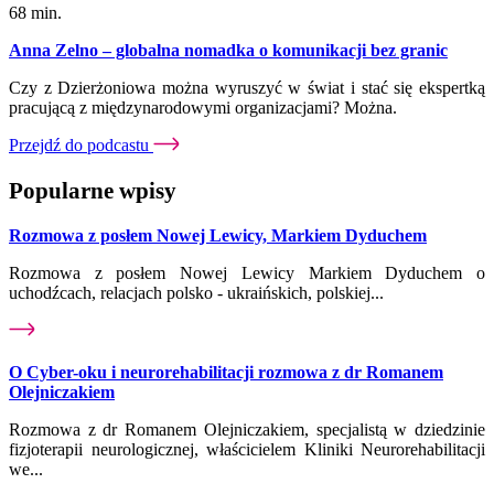
68 min.
Anna Zelno – globalna nomadka o komunikacji bez granic
Czy z Dzierżoniowa można wyruszyć w świat i stać się ekspertką
pracującą z międzynarodowymi organizacjami? Można.
Przejdź do podcastu
Popularne wpisy
Rozmowa z posłem Nowej Lewicy, Markiem Dyduchem
Rozmowa z posłem Nowej Lewicy Markiem Dyduchem o
uchodźcach, relacjach polsko - ukraińskich, polskiej...
O Cyber-oku i neurorehabilitacji rozmowa z dr Romanem
Olejniczakiem
Rozmowa z dr Romanem Olejniczakiem, specjalistą w dziedzinie
fizjoterapii neurologicznej, właścicielem Kliniki Neurorehabilitacji
we...