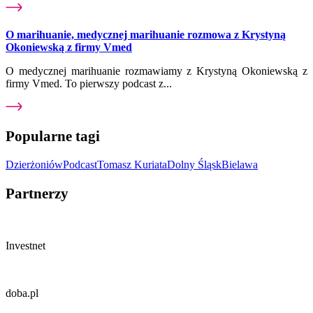
O marihuanie, medycznej marihuanie rozmowa z Krystyną
Okoniewską z firmy Vmed
O medycznej marihuanie rozmawiamy z Krystyną Okoniewską z
firmy Vmed. To pierwszy podcast z...
Popularne tagi
Dzierżoniów
Podcast
Tomasz Kuriata
Dolny Śląsk
Bielawa
Partnerzy
Investnet
doba.pl