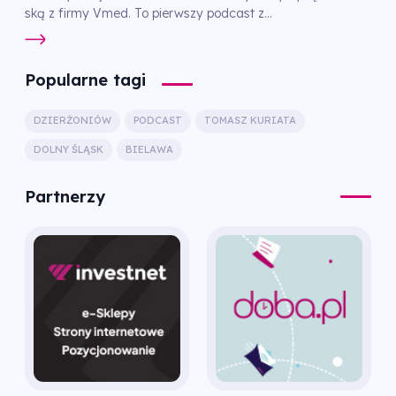
ską z firmy Vmed. To pierwszy podcast z...
Popularne tagi
DZIERŻONIÓW
PODCAST
TOMASZ KURIATA
DOLNY ŚLĄSK
BIELAWA
Partnerzy