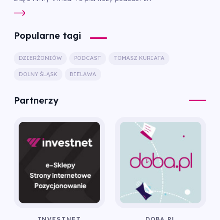
Popularne tagi
DZIERŻONIÓW
PODCAST
TOMASZ KURIATA
DOLNY ŚLĄSK
BIELAWA
Partnerzy
INVESTNET
DOBA.PL