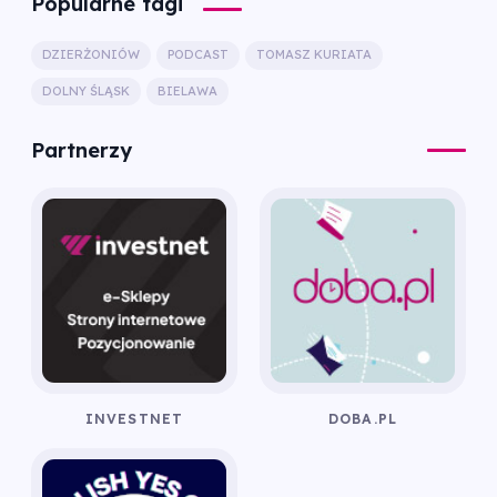
Popularne tagi
DZIERŻONIÓW
PODCAST
TOMASZ KURIATA
DOLNY ŚLĄSK
BIELAWA
Partnerzy
INVESTNET
DOBA.PL