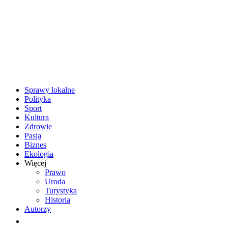
Sprawy lokalne
Polityka
Sport
Kultura
Zdrowie
Pasja
Biznes
Ekologia
Więcej
Prawo
Uroda
Turystyka
Historia
Autorzy