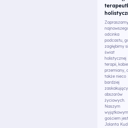
terapeut
holistyc
Zapraszamy
najnowszeg
odcinka
podcastu, g
zagłębimy s
świat
holistycznej
terapii, kobi
przemiany, 
także nieco
bardziej
zaskakując
obszarów
życiowych.
Naszym
wyjątkowy
gościem jes
Jolanta Kud