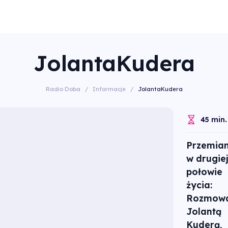
JolantaKudera
Radio Doba
/
Informacje
/
JolantaKudera
45 min.
Przemia
w drugiej
połowie
życia:
Rozmowa
Jolantą
Kuderą,