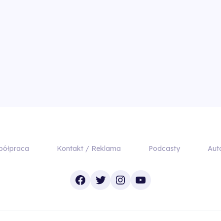
półpraca
Kontakt / Reklama
Podcasty
Aut
Facebook
Twitter
Instagram
YouTube