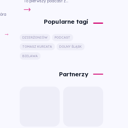
To pierwszy podcast z...
tóra
Popularne tagi
DZIERŻONIÓW
PODCAST
TOMASZ KURIATA
DOLNY ŚLĄSK
BIELAWA
Partnerzy