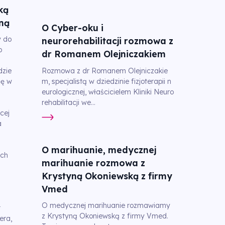
ką
zną
O Cyber-oku i
 do
neurorehabilitacji rozmowa z
o
dr Romanem Olejniczakiem
Rozmowa z dr Romanem Olejniczakie
dzie
m, specjalistą w dziedzinie fizjoterapii n
ię w
eurologicznej, właścicielem Kliniki Neuro
rehabilitacji we...
ecej
a
O marihuanie, medycznej
ych
marihuanie rozmowa z
Krystyną Okoniewską z firmy
Vmed
m
O medycznej marihuanie rozmawiamy
t
z Krystyną Okoniewską z firmy Vmed.
era,