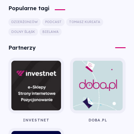
Popularne tagi
DZIERŻONIÓW
PODCAST
TOMASZ KURIATA
DOLNY ŚLĄSK
BIELAWA
Partnerzy
INVESTNET
DOBA.PL