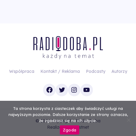
Współpraca
Kontakt / Reklama
Podcasty
Autorzy
Facebook
Twitter
Instagram
YouTube
Ta strona korzysta z ciasteczek aby świadczyć usługi na
najwyższym poziomie. Dalsze korzystanie ze strony oznacza,
© 2026 Copyright - Radio Doba
że zgadzasz się na ich użycie.
Realizacja
Investnet
Zgoda