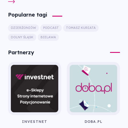
Popularne tagi
DZIERŻONIÓW
PODCAST
TOMASZ KURIATA
DOLNY ŚLĄSK
BIELAWA
Partnerzy
INVESTNET
DOBA.PL