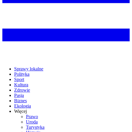
Sprawy lokalne
Polityka
Sport
Kultura
Zdrowie
Pasja
Biznes
Ekologia
Więcej
Prawo
Uroda
Turystyka