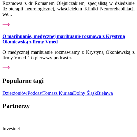
Rozmowa z dr Romanem Olejniczakiem, specjalistą w dziedzinie
fizjoterapii neurologicznej, właścicielem Kliniki Neurorehabilitacji
we...
O marihuanie, medycznej marihuanie rozmowa z Krystyną
Okoniewską z firmy Vmed
O medycznej marihuanie rozmawiamy z Krystyną Okoniewską z
firmy Vmed. To pierwszy podcast z...
Popularne tagi
Dzierżoniów
Podcast
Tomasz Kuriata
Dolny Śląsk
Bielawa
Partnerzy
Investnet