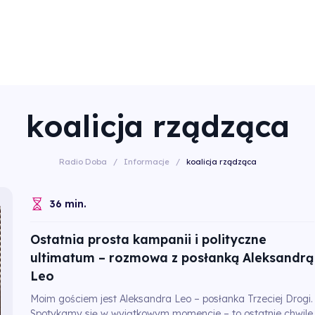
koalicja rządząca
Radio Doba
/
Informacje
/
koalicja rządząca
36 min.
Ostatnia prosta kampanii i polityczne
ultimatum – rozmowa z posłanką Aleksandrą
Leo
Moim gościem jest Aleksandra Leo – posłanka Trzeciej Drogi.
Spotykamy się w wyjątkowym momencie – to ostatnie chwile