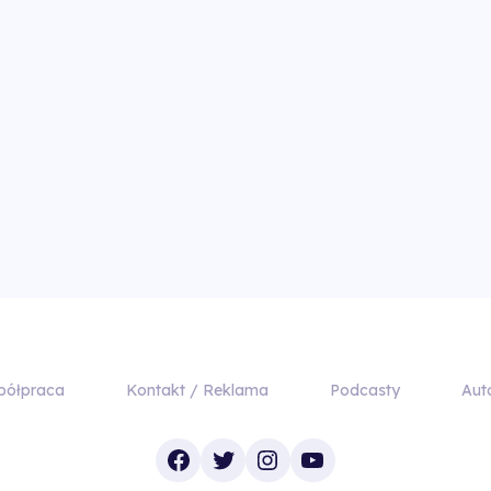
półpraca
Kontakt / Reklama
Podcasty
Aut
Facebook
Twitter
Instagram
YouTube