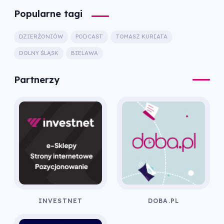
Popularne tagi
DZIERŻONIÓW
PODCAST
TOMASZ KURIATA
DOLNY ŚLĄSK
BIELAWA
Partnerzy
INVESTNET
DOBA.PL