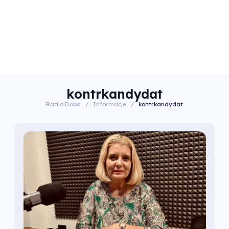
kontrkandydat
Radio Doba
/
Informacje
/
kontrkandydat