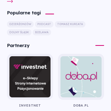
Popularne tagi
DZIERŻONIÓW
PODCAST
TOMASZ KURIATA
DOLNY ŚLĄSK
BIELAWA
Partnerzy
INVESTNET
DOBA.PL