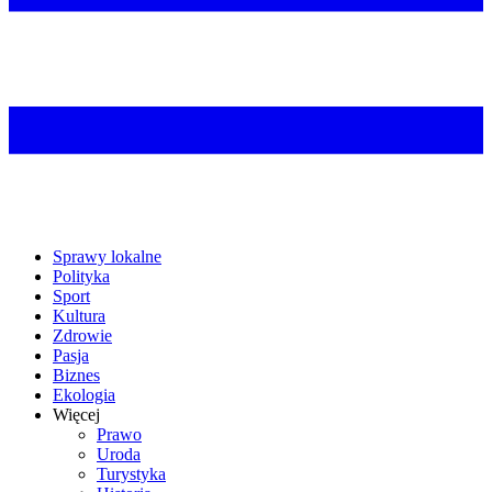
Sprawy lokalne
Polityka
Sport
Kultura
Zdrowie
Pasja
Biznes
Ekologia
Więcej
Prawo
Uroda
Turystyka