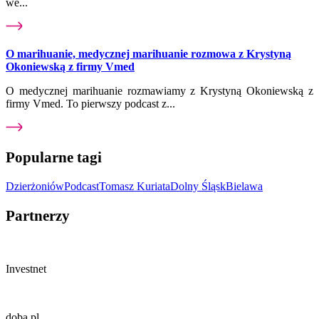
we...
O marihuanie, medycznej marihuanie rozmowa z Krystyną
Okoniewską z firmy Vmed
O medycznej marihuanie rozmawiamy z Krystyną Okoniewską z
firmy Vmed. To pierwszy podcast z...
Popularne tagi
Dzierżoniów
Podcast
Tomasz Kuriata
Dolny Śląsk
Bielawa
Partnerzy
Investnet
doba.pl