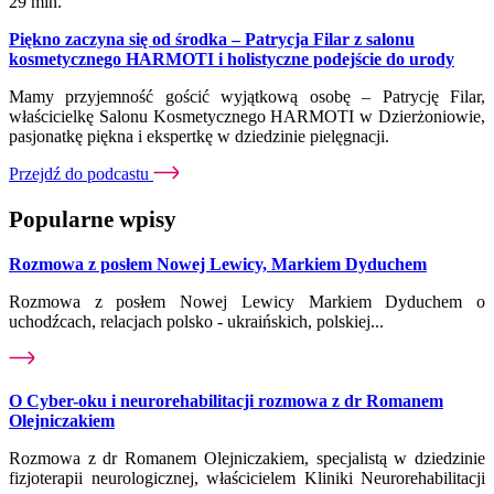
29 min.
Piękno zaczyna się od środka – Patrycja Filar z salonu
kosmetycznego HARMOTI i holistyczne podejście do urody
Mamy przyjemność gościć wyjątkową osobę – Patrycję Filar,
właścicielkę Salonu Kosmetycznego HARMOTI w Dzierżoniowie,
pasjonatkę piękna i ekspertkę w dziedzinie pielęgnacji.
Przejdź do podcastu
Popularne wpisy
Rozmowa z posłem Nowej Lewicy, Markiem Dyduchem
Rozmowa z posłem Nowej Lewicy Markiem Dyduchem o
uchodźcach, relacjach polsko - ukraińskich, polskiej...
O Cyber-oku i neurorehabilitacji rozmowa z dr Romanem
Olejniczakiem
Rozmowa z dr Romanem Olejniczakiem, specjalistą w dziedzinie
fizjoterapii neurologicznej, właścicielem Kliniki Neurorehabilitacji