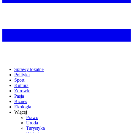
Sprawy lokalne
Polityka
Sport
Kultura
Zdrowie
Pasja
Biznes
Ekologia
Więcej
Prawo
Uroda
Turystyka