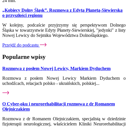
24 min.
„Kobiecy Dolny Śląsk”. Rozmowa z Edytą Płanetą-Siewierską
o przyszłości regionu
W kolejny, podcaście przyjrzymy się perspektywom Dolnego
Śląska w towarzystwie Edyty Płanety-Siewierskiej, "jedynki" z listy
Nowej Lewicy do Sejmiku Województwa Dolnośląskiego.
Przejdź do podcastu
Popularne wpisy
Rozmowa z posłem Nowej Lewicy, Markiem Dyduchem
Rozmowa z posłem Nowej Lewicy Markiem Dyduchem o
uchodźcach, relacjach polsko - ukraińskich, polskiej...
O Cyber-oku i neurorehabilitacji rozmowa z dr Romanem
Olejniczakiem
Rozmowa z dr Romanem Olejniczakiem, specjalistą w dziedzinie
fizjoterapii neurologicznej, właścicielem Kliniki Neurorehabilitacji