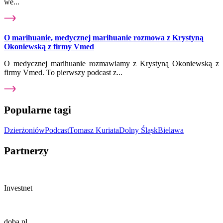
we...
O marihuanie, medycznej marihuanie rozmowa z Krystyną
Okoniewską z firmy Vmed
O medycznej marihuanie rozmawiamy z Krystyną Okoniewską z
firmy Vmed. To pierwszy podcast z...
Popularne tagi
Dzierżoniów
Podcast
Tomasz Kuriata
Dolny Śląsk
Bielawa
Partnerzy
Investnet
doba.pl