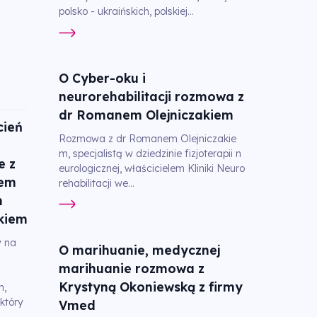
polsko - ukraińskich, polskiej...
O Cyber-oku i
neurorehabilitacji rozmowa z
dr Romanem Olejniczakiem
cień
Rozmowa z dr Romanem Olejniczakie
m, specjalistą w dziedzinie fizjoterapii n
e z
eurologicznej, właścicielem Kliniki Neuro
fem
rehabilitacji we...
m
kiem
 na
O marihuanie, medycznej
marihuanie rozmowa z
Krystyną Okoniewską z firmy
m,
który
Vmed