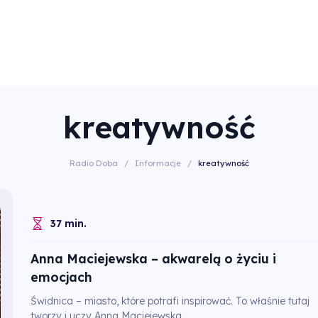
kreatywność
Radio Doba
/
Informacje
/
kreatywność
37 min.
Anna Maciejewska – akwarelą o życiu i
emocjach
Świdnica – miasto, które potrafi inspirować. To właśnie tutaj
tworzy i uczy Anna Maciejewska