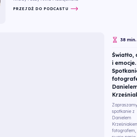
PRZEJDŹ DO PODCASTU
38 min.
Światło, 
i emocje.
Spotkani
fotogra
Daniele
Krześnia
Zapraszamy
spotkanie z
Danielem
Krześniakie
fotografem, 
swoją pasją,