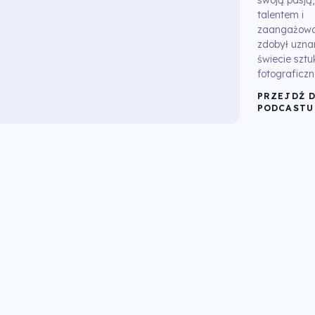
talentem i
zaangażow
zdobył uzna
świecie sztu
fotograficzne
PRZEJDŹ 
PODCASTU