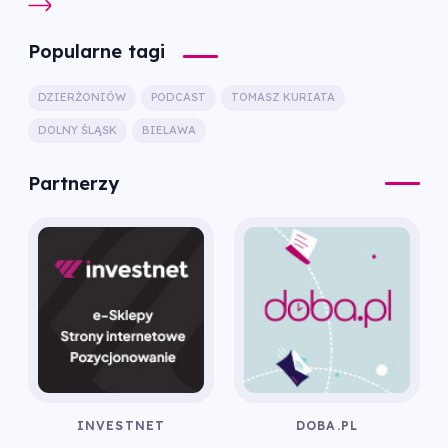
Popularne tagi
DZIERŻONIÓW
PODCAST
TOMASZ KURIATA
DOLNY ŚLĄSK
BIELAWA
Partnerzy
INVESTNET
DOBA.PL