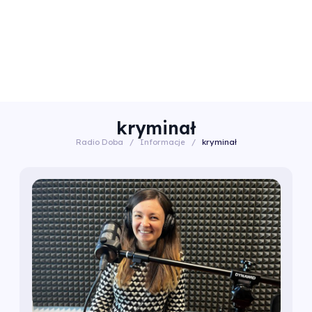
kryminał
Radio Doba
/
Informacje
/
kryminał