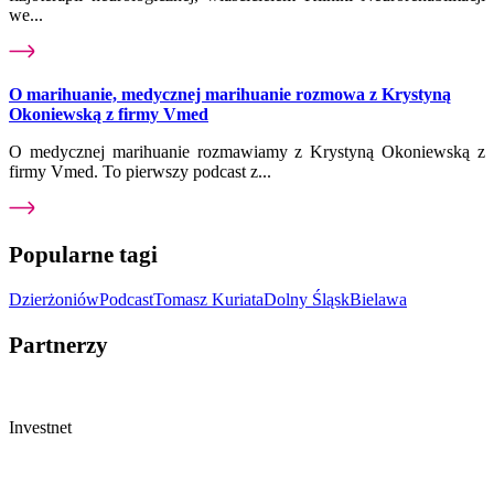
we...
O marihuanie, medycznej marihuanie rozmowa z Krystyną
Okoniewską z firmy Vmed
O medycznej marihuanie rozmawiamy z Krystyną Okoniewską z
firmy Vmed. To pierwszy podcast z...
Popularne tagi
Dzierżoniów
Podcast
Tomasz Kuriata
Dolny Śląsk
Bielawa
Partnerzy
Investnet