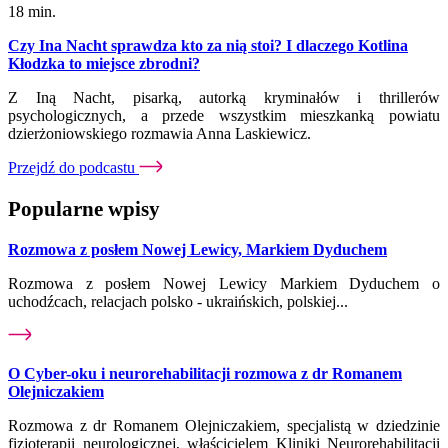
18 min.
Czy Ina Nacht sprawdza kto za nią stoi? I dlaczego Kotlina
Kłodzka to miejsce zbrodni?
Z Iną Nacht, pisarką, autorką kryminałów i thrillerów
psychologicznych, a przede wszystkim mieszkanką powiatu
dzierżoniowskiego rozmawia Anna Laskiewicz.
Przejdź do podcastu
Popularne wpisy
Rozmowa z posłem Nowej Lewicy, Markiem Dyduchem
Rozmowa z posłem Nowej Lewicy Markiem Dyduchem o
uchodźcach, relacjach polsko - ukraińskich, polskiej...
O Cyber-oku i neurorehabilitacji rozmowa z dr Romanem
Olejniczakiem
Rozmowa z dr Romanem Olejniczakiem, specjalistą w dziedzinie
fizjoterapii neurologicznej, właścicielem Kliniki Neurorehabilitacji