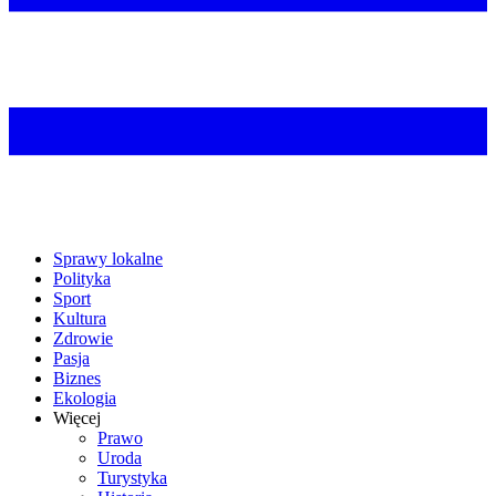
Sprawy lokalne
Polityka
Sport
Kultura
Zdrowie
Pasja
Biznes
Ekologia
Więcej
Prawo
Uroda
Turystyka