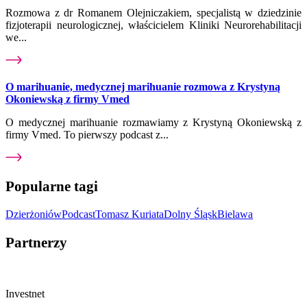
Rozmowa z dr Romanem Olejniczakiem, specjalistą w dziedzinie
fizjoterapii neurologicznej, właścicielem Kliniki Neurorehabilitacji
we...
O marihuanie, medycznej marihuanie rozmowa z Krystyną
Okoniewską z firmy Vmed
O medycznej marihuanie rozmawiamy z Krystyną Okoniewską z
firmy Vmed. To pierwszy podcast z...
Popularne tagi
Dzierżoniów
Podcast
Tomasz Kuriata
Dolny Śląsk
Bielawa
Partnerzy
Investnet