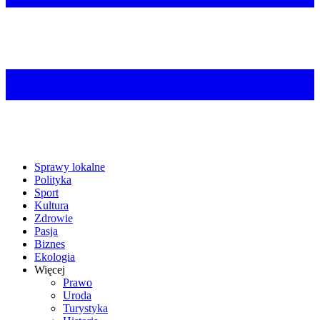
Sprawy lokalne
Polityka
Sport
Kultura
Zdrowie
Pasja
Biznes
Ekologia
Więcej
Prawo
Uroda
Turystyka