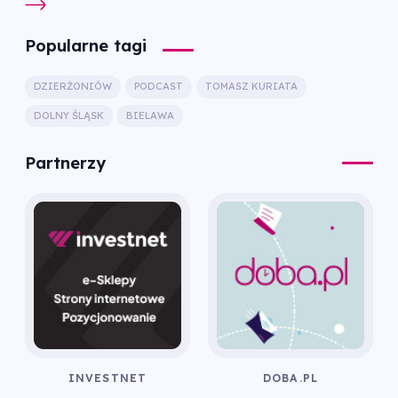
Popularne tagi
DZIERŻONIÓW
PODCAST
TOMASZ KURIATA
DOLNY ŚLĄSK
BIELAWA
Partnerzy
INVESTNET
DOBA.PL