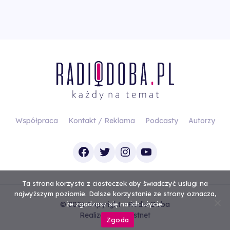
Współpraca
Kontakt / Reklama
Podcasty
Autorzy
Facebook
Twitter
Instagram
YouTube
Ta strona korzysta z ciasteczek aby świadczyć usługi na
najwyższym poziomie. Dalsze korzystanie ze strony oznacza,
© 2026 Copyright - Radio Doba
że zgadzasz się na ich użycie.
Realizacja
Investnet
Zgoda