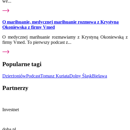
we...
O marihuanie, medycznej marihuanie rozmowa z Krystyną
Okoniewską z firmy Vmed
O medycznej marihuanie rozmawiamy z Krystyną Okoniewską z
firmy Vmed. To pierwszy podcast z...
Popularne tagi
Dzierżoniów
Podcast
Tomasz Kuriata
Dolny Śląsk
Bielawa
Partnerzy
Investnet
doba.pl