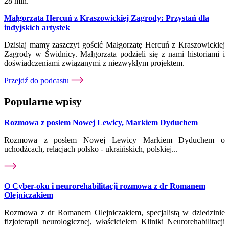
28 min.
Małgorzata Hercuń z Kraszowickiej Zagrody: Przystań dla
indyjskich artystek
Dzisiaj mamy zaszczyt gościć Małgorzatę Hercuń z Kraszowickiej
Zagrody w Świdnicy. Małgorzata podzieli się z nami historiami i
doświadczeniami związanymi z niezwykłym projektem.
Przejdź do podcastu
Popularne wpisy
Rozmowa z posłem Nowej Lewicy, Markiem Dyduchem
Rozmowa z posłem Nowej Lewicy Markiem Dyduchem o
uchodźcach, relacjach polsko - ukraińskich, polskiej...
O Cyber-oku i neurorehabilitacji rozmowa z dr Romanem
Olejniczakiem
Rozmowa z dr Romanem Olejniczakiem, specjalistą w dziedzinie
fizjoterapii neurologicznej, właścicielem Kliniki Neurorehabilitacji