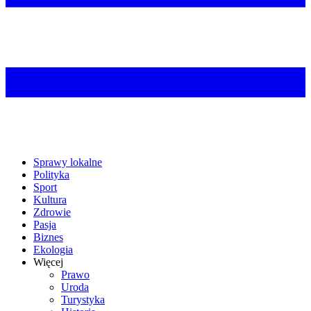
Sprawy lokalne
Polityka
Sport
Kultura
Zdrowie
Pasja
Biznes
Ekologia
Więcej
Prawo
Uroda
Turystyka