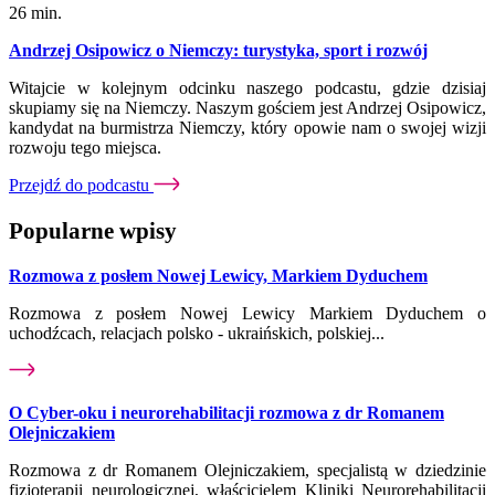
26 min.
Andrzej Osipowicz o Niemczy: turystyka, sport i rozwój
Witajcie w kolejnym odcinku naszego podcastu, gdzie dzisiaj
skupiamy się na Niemczy. Naszym gościem jest Andrzej Osipowicz,
kandydat na burmistrza Niemczy, który opowie nam o swojej wizji
rozwoju tego miejsca.
Przejdź do podcastu
Popularne wpisy
Rozmowa z posłem Nowej Lewicy, Markiem Dyduchem
Rozmowa z posłem Nowej Lewicy Markiem Dyduchem o
uchodźcach, relacjach polsko - ukraińskich, polskiej...
O Cyber-oku i neurorehabilitacji rozmowa z dr Romanem
Olejniczakiem
Rozmowa z dr Romanem Olejniczakiem, specjalistą w dziedzinie
fizjoterapii neurologicznej, właścicielem Kliniki Neurorehabilitacji