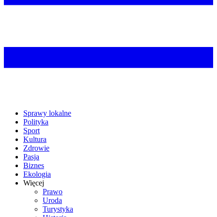
Sprawy lokalne
Polityka
Sport
Kultura
Zdrowie
Pasja
Biznes
Ekologia
Więcej
Prawo
Uroda
Turystyka