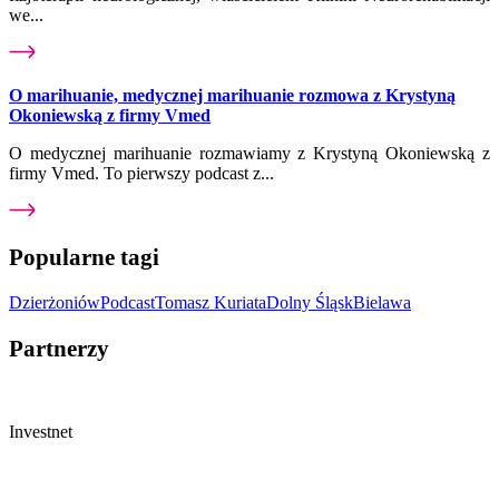
we...
O marihuanie, medycznej marihuanie rozmowa z Krystyną
Okoniewską z firmy Vmed
O medycznej marihuanie rozmawiamy z Krystyną Okoniewską z
firmy Vmed. To pierwszy podcast z...
Popularne tagi
Dzierżoniów
Podcast
Tomasz Kuriata
Dolny Śląsk
Bielawa
Partnerzy
Investnet