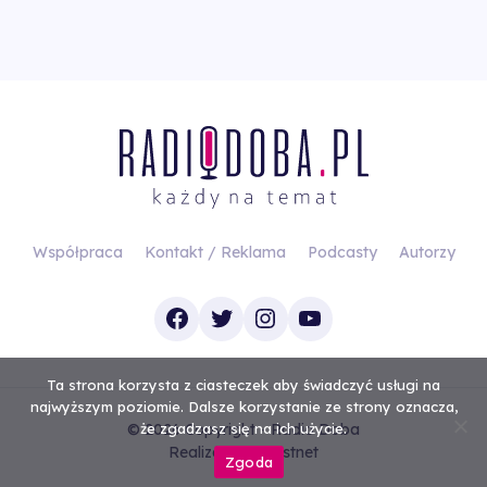
Współpraca
Kontakt / Reklama
Podcasty
Autorzy
Facebook
Twitter
Instagram
YouTube
Ta strona korzysta z ciasteczek aby świadczyć usługi na
najwyższym poziomie. Dalsze korzystanie ze strony oznacza,
© 2026 Copyright - Radio Doba
że zgadzasz się na ich użycie.
Realizacja
Investnet
Zgoda