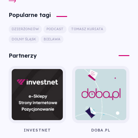
Popularne tagi
DZIERŻONIÓW
PODCAST
TOMASZ KURIATA
DOLNY ŚLĄSK
BIELAWA
Partnerzy
INVESTNET
DOBA.PL