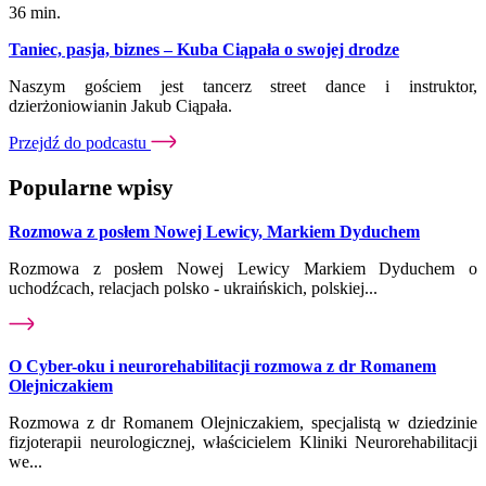
36 min.
Taniec, pasja, biznes – Kuba Ciąpała o swojej drodze
Naszym gościem jest tancerz street dance i instruktor,
dzierżoniowianin Jakub Ciąpała.
Przejdź do podcastu
Popularne wpisy
Rozmowa z posłem Nowej Lewicy, Markiem Dyduchem
Rozmowa z posłem Nowej Lewicy Markiem Dyduchem o
uchodźcach, relacjach polsko - ukraińskich, polskiej...
O Cyber-oku i neurorehabilitacji rozmowa z dr Romanem
Olejniczakiem
Rozmowa z dr Romanem Olejniczakiem, specjalistą w dziedzinie
fizjoterapii neurologicznej, właścicielem Kliniki Neurorehabilitacji
we...