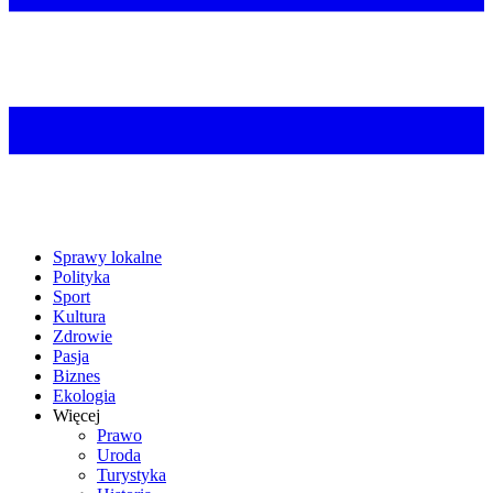
Sprawy lokalne
Polityka
Sport
Kultura
Zdrowie
Pasja
Biznes
Ekologia
Więcej
Prawo
Uroda
Turystyka