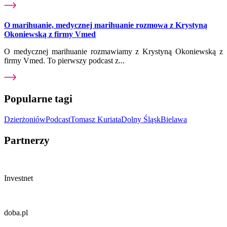
O marihuanie, medycznej marihuanie rozmowa z Krystyną
Okoniewską z firmy Vmed
O medycznej marihuanie rozmawiamy z Krystyną Okoniewską z
firmy Vmed. To pierwszy podcast z...
Popularne tagi
Dzierżoniów
Podcast
Tomasz Kuriata
Dolny Śląsk
Bielawa
Partnerzy
Investnet
doba.pl