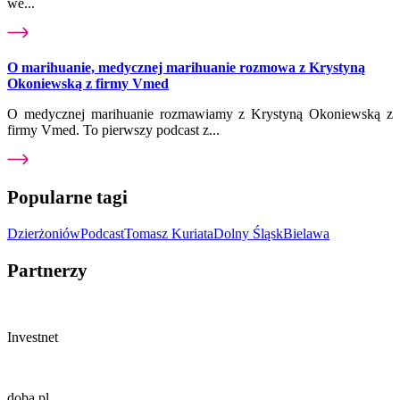
we...
O marihuanie, medycznej marihuanie rozmowa z Krystyną
Okoniewską z firmy Vmed
O medycznej marihuanie rozmawiamy z Krystyną Okoniewską z
firmy Vmed. To pierwszy podcast z...
Popularne tagi
Dzierżoniów
Podcast
Tomasz Kuriata
Dolny Śląsk
Bielawa
Partnerzy
Investnet
doba.pl