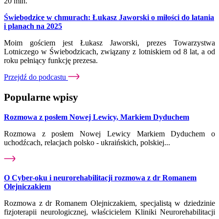
20 min.
Świebodzice w chmurach: Łukasz Jaworski o miłości do latania
i planach na 2025
Moim gościem jest Łukasz Jaworski, prezes Towarzystwa
Lotniczego w Świebodzicach, związany z lotniskiem od 8 lat, a od
roku pełniący funkcję prezesa.
Przejdź do podcastu
Popularne wpisy
Rozmowa z posłem Nowej Lewicy, Markiem Dyduchem
Rozmowa z posłem Nowej Lewicy Markiem Dyduchem o
uchodźcach, relacjach polsko - ukraińskich, polskiej...
O Cyber-oku i neurorehabilitacji rozmowa z dr Romanem
Olejniczakiem
Rozmowa z dr Romanem Olejniczakiem, specjalistą w dziedzinie
fizjoterapii neurologicznej, właścicielem Kliniki Neurorehabilitacji