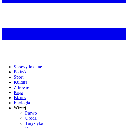
Sprawy lokalne
Polityka
Sport
Kultura
Zdrowie
Pasja
Biznes
Ekologia
Więcej
Prawo
Uroda
Turystyka