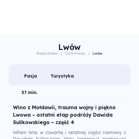
Lwów
Radio Doba
/
Informacje
/
Lwów
Pasja
Turystyka
37 min.
Wino z Mołdawii, trauma wojny i piękno
Lwowa – ostatni etap podróży Dawida
Sulikowskiego – część 4
Witam Was w czwartej i ostatniej części rozmowy z
Dawidem Sulikowskim, który postanowił zrealizować