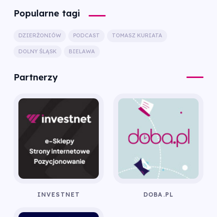
Popularne tagi
DZIERŻONIÓW
PODCAST
TOMASZ KURIATA
DOLNY ŚLĄSK
BIELAWA
Partnerzy
INVESTNET
DOBA.PL