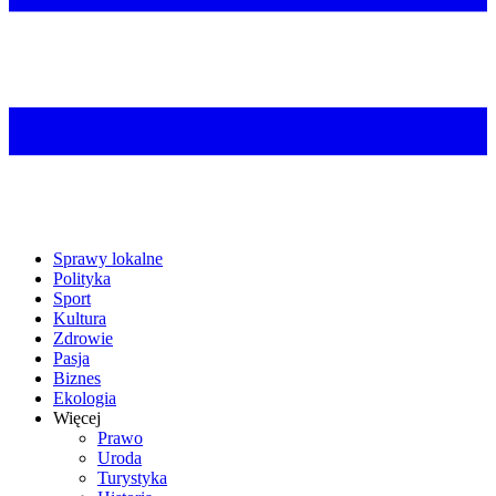
Sprawy lokalne
Polityka
Sport
Kultura
Zdrowie
Pasja
Biznes
Ekologia
Więcej
Prawo
Uroda
Turystyka