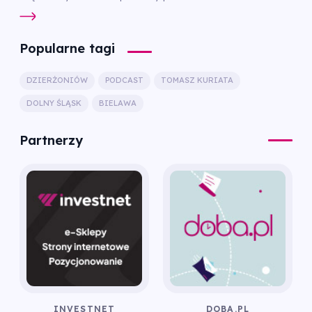
Popularne tagi
DZIERŻONIÓW
PODCAST
TOMASZ KURIATA
DOLNY ŚLĄSK
BIELAWA
Partnerzy
INVESTNET
DOBA.PL