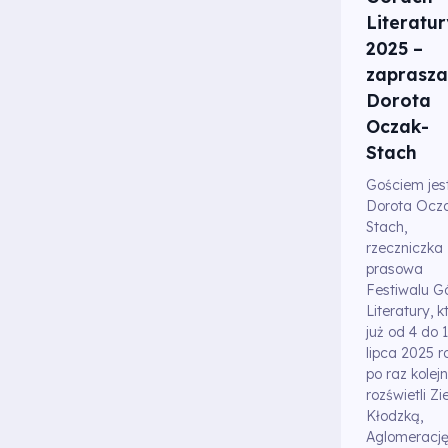
Literatur
2025 –
zaprasza
Dorota
Oczak-
Stach
Gościem jes
Dorota Ocz
Stach,
rzeczniczka
prasowa
Festiwalu G
Literatury, k
już od 4 do 
lipca 2025 r
po raz kolej
rozświetli Z
Kłodzką,
Aglomeracj