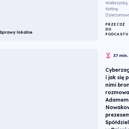
Wałbrzyską 
Kotlinę
Dzierżoniow
PRZEJDŹ
DO
Sprawy lokalne
PODCASTU
37 min.
Cyberzag
i jak się 
nimi bron
rozmowa
Adamem
Nowakow
prezese
Spółdzie