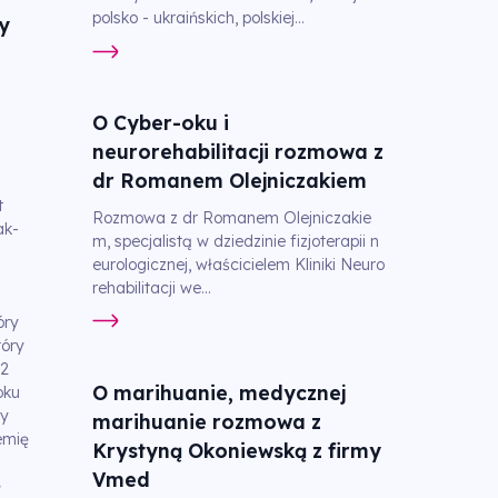
polsko - ukraińskich, polskiej...
y
O Cyber-oku i
neurorehabilitacji rozmowa z
dr Romanem Olejniczakiem
t
Rozmowa z dr Romanem Olejniczakie
ak-
m, specjalistą w dziedzinie fizjoterapii n
eurologicznej, właścicielem Kliniki Neuro
rehabilitacji we...
óry
tóry
12
O marihuanie, medycznej
oku
ny
marihuanie rozmowa z
iemię
Krystyną Okoniewską z firmy
Vmed
ę