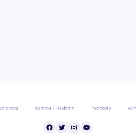
półpraca
Kontakt / Reklama
Podcasty
Aut
Facebook
Twitter
Instagram
YouTube