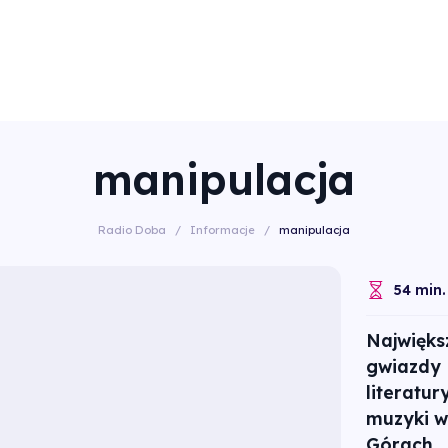
manipulacja
Radio Doba
/
Informacje
/
manipulacja
54 min.
Najwięks
gwiazdy
literatury
muzyki w
Górach