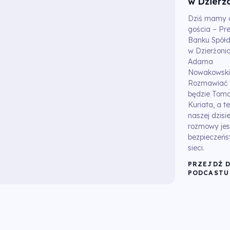
w Dzierż
Dziś mamy 
gościa – Pr
Banku Spółd
w Dzierżonio
Adama
Nowakowski
Rozmawiać 
będzie Tom
Kuriata, a 
naszej dzisie
rozmowy jes
bezpieczeńs
sieci.
PRZEJDŹ 
PODCASTU