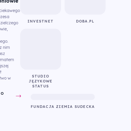
oniowie
ciekawego
ezesa
INVESTNET
DOBA.PL
zielczego
wie,
ego.
z nim
asz
tematem
jszej
t
STUDIO
two w
JĘZYKOWE
STATUS
DO
FUNDACJA ZIEMIA SUDECKA