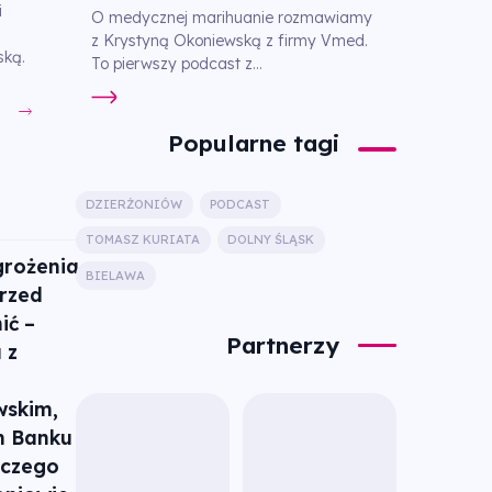
i
O medycznej marihuanie rozmawiamy
z Krystyną Okoniewską z firmy Vmed.
ską.
To pierwszy podcast z...
Popularne tagi
DZIERŻONIÓW
PODCAST
TOMASZ KURIATA
DOLNY ŚLĄSK
rożenia
BIELAWA
przed
ić –
Partnerzy
 z
skim,
m Banku
lczego