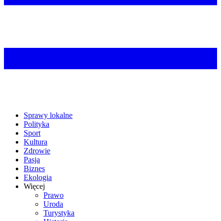
Sprawy lokalne
Polityka
Sport
Kultura
Zdrowie
Pasja
Biznes
Ekologia
Więcej
Prawo
Uroda
Turystyka