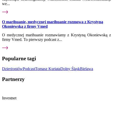
we...
O marihuanie, medycznej marihuanie rozmowa z Krystyną
Okoniewską z firmy Vmed
O medycznej marihuanie rozmawiamy z Krystyną Okoniewską z
firmy Vmed. To pierwszy podcast z...
Popularne tagi
Dzierżoniów
Podcast
Tomasz Kuriata
Dolny Śląsk
Bielawa
Partnerzy
Investnet