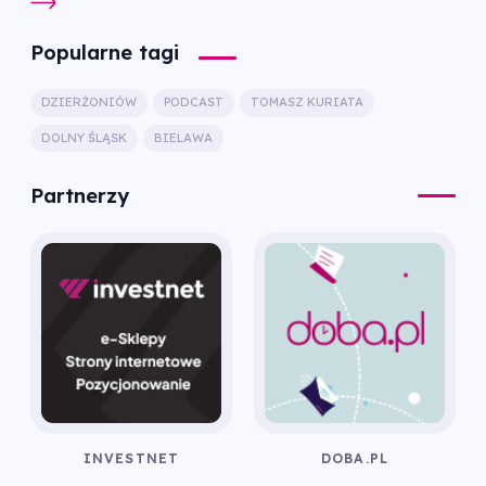
Popularne tagi
DZIERŻONIÓW
PODCAST
TOMASZ KURIATA
DOLNY ŚLĄSK
BIELAWA
Partnerzy
INVESTNET
DOBA.PL