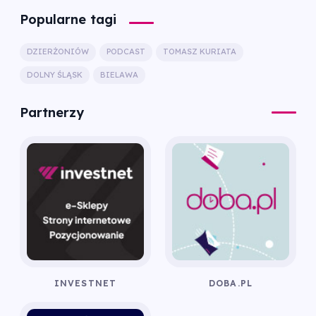
Popularne tagi
DZIERŻONIÓW
PODCAST
TOMASZ KURIATA
DOLNY ŚLĄSK
BIELAWA
Partnerzy
INVESTNET
DOBA.PL