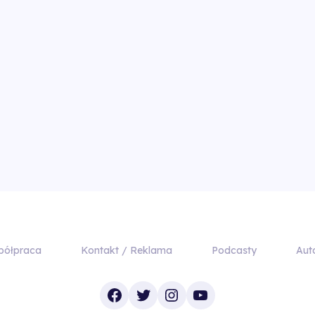
półpraca
Kontakt / Reklama
Podcasty
Aut
Facebook
Twitter
Instagram
YouTube