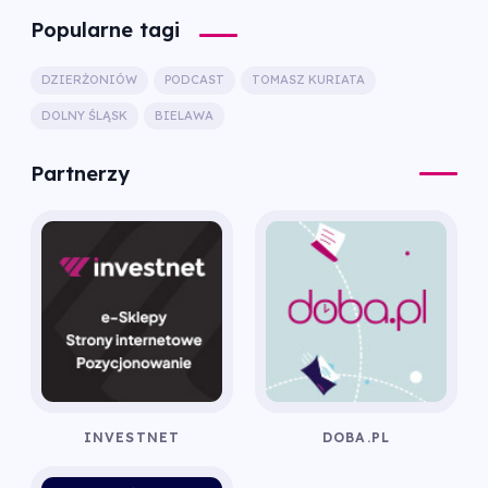
Popularne tagi
DZIERŻONIÓW
PODCAST
TOMASZ KURIATA
DOLNY ŚLĄSK
BIELAWA
Partnerzy
INVESTNET
DOBA.PL