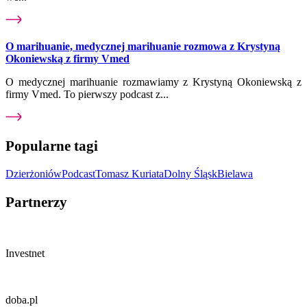
O marihuanie, medycznej marihuanie rozmowa z Krystyną
Okoniewską z firmy Vmed
O medycznej marihuanie rozmawiamy z Krystyną Okoniewską z
firmy Vmed. To pierwszy podcast z...
Popularne tagi
Dzierżoniów
Podcast
Tomasz Kuriata
Dolny Śląsk
Bielawa
Partnerzy
Investnet
doba.pl