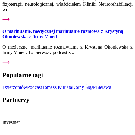
fizjoterapii neurologicznej, właścicielem Kliniki Neurorehabilitacji
we...
O marihuanie, medycznej marihuanie rozmowa z Krystyną
Okoniewską z firmy Vmed
O medycznej marihuanie rozmawiamy z Krystyną Okoniewską z
firmy Vmed. To pierwszy podcast z...
Popularne tagi
Dzierżoniów
Podcast
Tomasz Kuriata
Dolny Śląsk
Bielawa
Partnerzy
Investnet