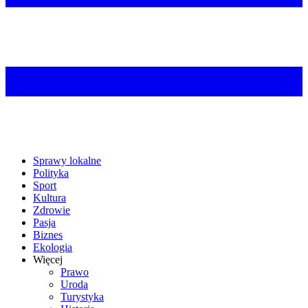
Sprawy lokalne
Polityka
Sport
Kultura
Zdrowie
Pasja
Biznes
Ekologia
Więcej
Prawo
Uroda
Turystyka