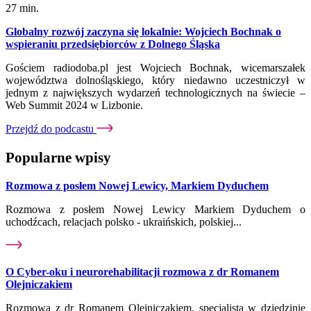
27 min.
Globalny rozwój zaczyna się lokalnie: Wojciech Bochnak o
wspieraniu przedsiębiorców z Dolnego Śląska
Gościem radiodoba.pl jest Wojciech Bochnak, wicemarszałek
województwa dolnośląskiego, który niedawno uczestniczył w
jednym z największych wydarzeń technologicznych na świecie –
Web Summit 2024 w Lizbonie.
Przejdź do podcastu
Popularne wpisy
Rozmowa z posłem Nowej Lewicy, Markiem Dyduchem
Rozmowa z posłem Nowej Lewicy Markiem Dyduchem o
uchodźcach, relacjach polsko - ukraińskich, polskiej...
O Cyber-oku i neurorehabilitacji rozmowa z dr Romanem
Olejniczakiem
Rozmowa z dr Romanem Olejniczakiem, specjalistą w dziedzinie