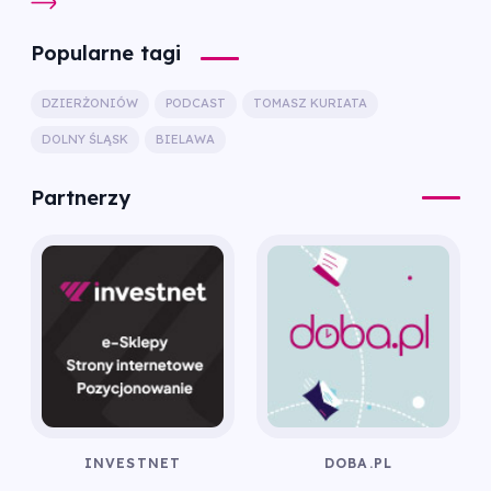
Popularne tagi
DZIERŻONIÓW
PODCAST
TOMASZ KURIATA
DOLNY ŚLĄSK
BIELAWA
Partnerzy
INVESTNET
DOBA.PL