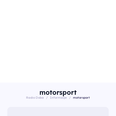
motorsport
Radio Doba
/
Informacje
/
motorsport