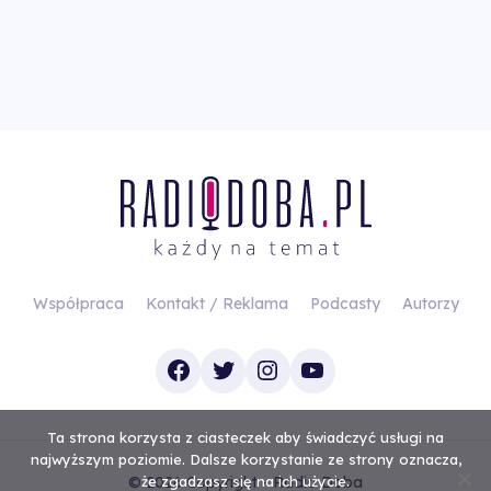
Współpraca
Kontakt / Reklama
Podcasty
Autorzy
Facebook
Twitter
Instagram
YouTube
Ta strona korzysta z ciasteczek aby świadczyć usługi na
najwyższym poziomie. Dalsze korzystanie ze strony oznacza,
© 2026 Copyright - Radio Doba
że zgadzasz się na ich użycie.