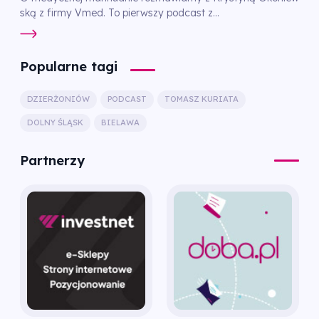
ską z firmy Vmed. To pierwszy podcast z...
Popularne tagi
DZIERŻONIÓW
PODCAST
TOMASZ KURIATA
DOLNY ŚLĄSK
BIELAWA
Partnerzy