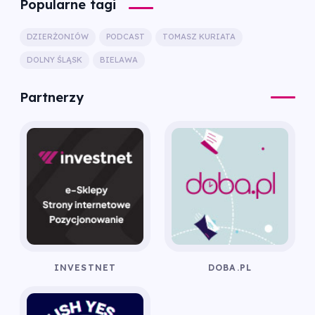
Popularne tagi
DZIERŻONIÓW
PODCAST
TOMASZ KURIATA
DOLNY ŚLĄSK
BIELAWA
Partnerzy
INVESTNET
DOBA.PL