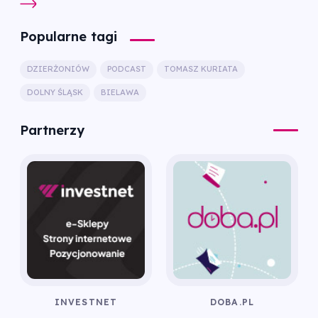
Popularne tagi
DZIERŻONIÓW
PODCAST
TOMASZ KURIATA
DOLNY ŚLĄSK
BIELAWA
Partnerzy
INVESTNET
DOBA.PL