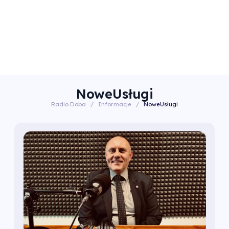
NoweUsługi
Radio Doba
/
Informacje
/
NoweUsługi