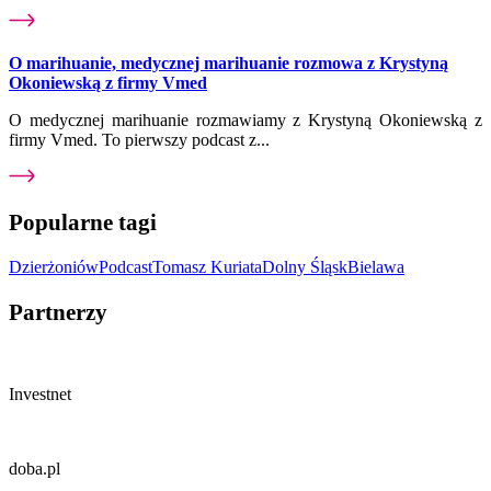
O marihuanie, medycznej marihuanie rozmowa z Krystyną
Okoniewską z firmy Vmed
O medycznej marihuanie rozmawiamy z Krystyną Okoniewską z
firmy Vmed. To pierwszy podcast z...
Popularne tagi
Dzierżoniów
Podcast
Tomasz Kuriata
Dolny Śląsk
Bielawa
Partnerzy
Investnet
doba.pl