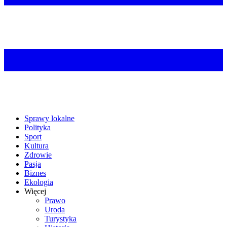
Sprawy lokalne
Polityka
Sport
Kultura
Zdrowie
Pasja
Biznes
Ekologia
Więcej
Prawo
Uroda
Turystyka