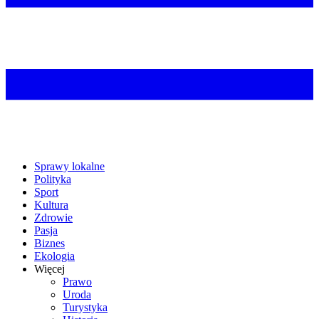
Sprawy lokalne
Polityka
Sport
Kultura
Zdrowie
Pasja
Biznes
Ekologia
Więcej
Prawo
Uroda
Turystyka