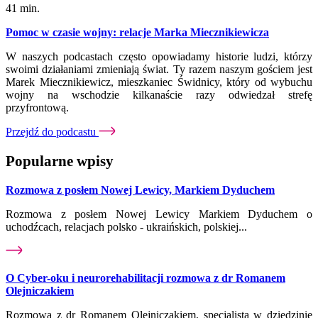
41 min.
Pomoc w czasie wojny: relacje Marka Miecznikiewicza
W naszych podcastach często opowiadamy historie ludzi, którzy
swoimi działaniami zmieniają świat. Ty razem naszym gościem jest
Marek Miecznikiewicz, mieszkaniec Świdnicy, który od wybuchu
wojny na wschodzie kilkanaście razy odwiedzał strefę
przyfrontową.
Przejdź do podcastu
Popularne wpisy
Rozmowa z posłem Nowej Lewicy, Markiem Dyduchem
Rozmowa z posłem Nowej Lewicy Markiem Dyduchem o
uchodźcach, relacjach polsko - ukraińskich, polskiej...
O Cyber-oku i neurorehabilitacji rozmowa z dr Romanem
Olejniczakiem
Rozmowa z dr Romanem Olejniczakiem, specjalistą w dziedzinie