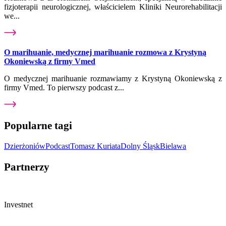
fizjoterapii neurologicznej, właścicielem Kliniki Neurorehabilitacji
we...
O marihuanie, medycznej marihuanie rozmowa z Krystyną
Okoniewską z firmy Vmed
O medycznej marihuanie rozmawiamy z Krystyną Okoniewską z
firmy Vmed. To pierwszy podcast z...
Popularne tagi
Dzierżoniów
Podcast
Tomasz Kuriata
Dolny Śląsk
Bielawa
Partnerzy
Investnet