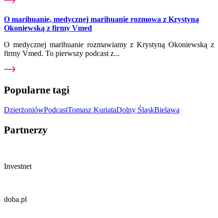
O marihuanie, medycznej marihuanie rozmowa z Krystyną
Okoniewską z firmy Vmed
O medycznej marihuanie rozmawiamy z Krystyną Okoniewską z
firmy Vmed. To pierwszy podcast z...
Popularne tagi
Dzierżoniów
Podcast
Tomasz Kuriata
Dolny Śląsk
Bielawa
Partnerzy
Investnet
doba.pl