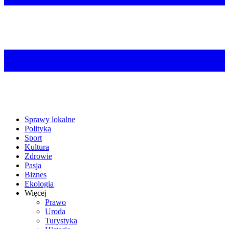
Sprawy lokalne
Polityka
Sport
Kultura
Zdrowie
Pasja
Biznes
Ekologia
Więcej
Prawo
Uroda
Turystyka