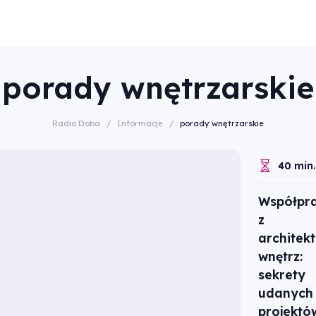
porady wnętrzarskie
Radio Doba
/
Informacje
/
porady wnętrzarskie
40 min.
Współpr
z
architek
wnętrz:
sekrety
udanych
projektó