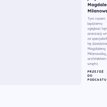
Magdale
Milanow
Tym razem
będziemy
zgłębiać tajn
aranżacji wn
ze specjalis
tej dziedzini
Magdaleną
Milanowską,
architektem
wnętrz.
PRZEJDŹ
DO
PODCASTU