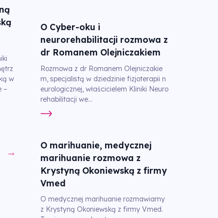
ną
ską
O Cyber-oku i
neurorehabilitacji rozmowa z
dr Romanem Olejniczakiem
iki
Rozmowa z dr Romanem Olejniczakie
ętrz
m, specjalistą w dziedzinie fizjoterapii n
tką w
eurologicznej, właścicielem Kliniki Neuro
e –
rehabilitacji we...
O marihuanie, medycznej
marihuanie rozmowa z
Krystyną Okoniewską z firmy
Vmed
O medycznej marihuanie rozmawiamy
z Krystyną Okoniewską z firmy Vmed.