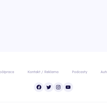
półpraca
Kontakt / Reklama
Podcasty
Aut
Facebook
Twitter
Instagram
YouTube