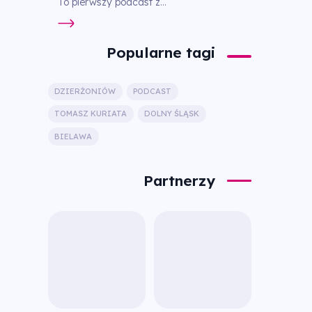
To pierwszy podcast z...
Popularne tagi
DZIERŻONIÓW
PODCAST
TOMASZ KURIATA
DOLNY ŚLĄSK
BIELAWA
Partnerzy