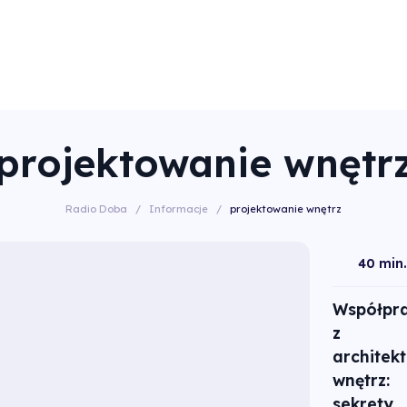
projektowanie wnętr
Radio Doba
/
Informacje
/
projektowanie wnętrz
40 min.
Współpr
z
architek
wnętrz:
sekrety