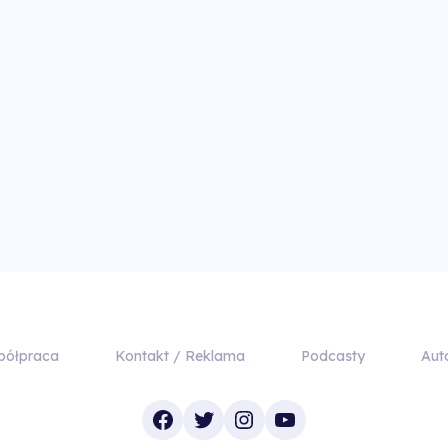
półpraca
Kontakt / Reklama
Podcasty
Aut
Facebook
Twitter
Instagram
YouTube