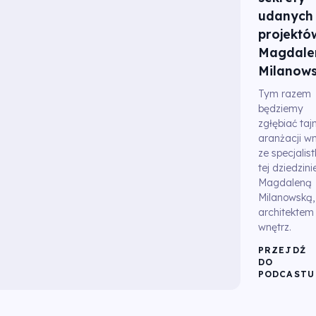
udanych
projektó
Magdale
Milanow
Tym razem
będziemy
zgłębiać tajn
aranżacji wn
ze specjalis
tej dziedzini
Magdaleną
Milanowską,
architektem
wnętrz.
PRZEJDŹ
DO
PODCASTU