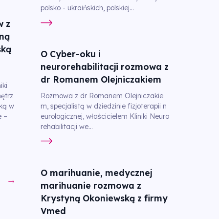
polsko - ukraińskich, polskiej...
w z
ną
ską
O Cyber-oku i
neurorehabilitacji rozmowa z
dr Romanem Olejniczakiem
iki
Rozmowa z dr Romanem Olejniczakie
ętrz
m, specjalistą w dziedzinie fizjoterapii n
tką w
eurologicznej, właścicielem Kliniki Neuro
e –
rehabilitacji we...
O marihuanie, medycznej
marihuanie rozmowa z
Krystyną Okoniewską z firmy
Vmed