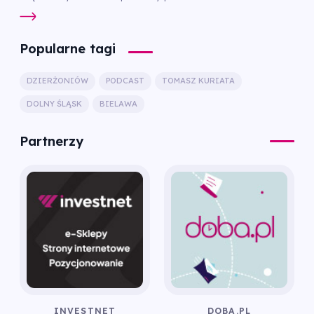
Popularne tagi
DZIERŻONIÓW
PODCAST
TOMASZ KURIATA
DOLNY ŚLĄSK
BIELAWA
Partnerzy
INVESTNET
DOBA.PL